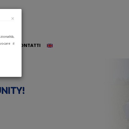
×
ionalità,
vocare il
CCEDI
CONTATTI
NITY!