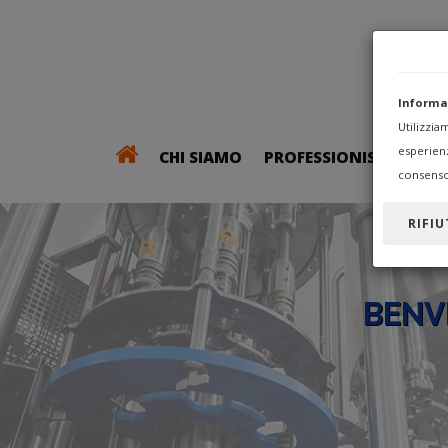
Informa
Utilizzi
esperien
CHI SIAMO
PROFESSIONISTI
consenso
RIFIU
BENV