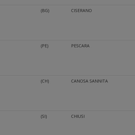
(BG)
CISERANO
(PE)
PESCARA
(CH)
CANOSA SANNITA
(SI)
CHIUSI