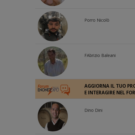
Porro Nicolò
FAbrizio Baleani
AGGIORNA IL TUO PRO
E INTERAGIRE NEL F
Dino Dini