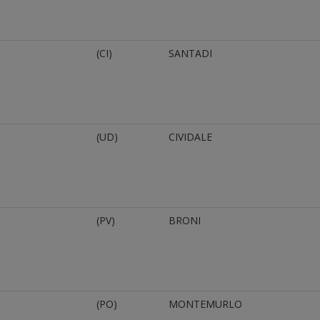
(CI)
SANTADI
(UD)
CIVIDALE
(PV)
BRONI
(PO)
MONTEMURLO