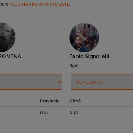
pure
REGISTRATI GRATUITAMENTE
.
 Signorelli
Salvatore Marino
(571)
Provincia
Città
(TE)
SILVI