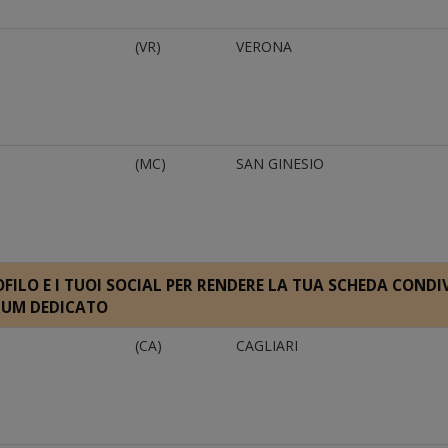
(VR)
VERONA
(MC)
SAN GINESIO
FILO E I TUOI SOCIAL PER RENDERE LA TUA SCHEDA CONDIV
ORUM DEDICATO
(CA)
CAGLIARI