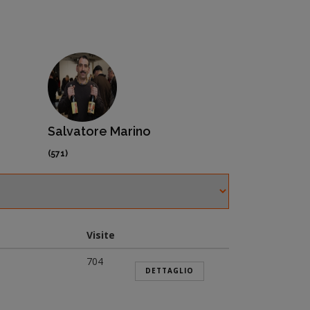
Vincenzo De Giuseppe
Enrico Malf
(494)
(374)
Visite
704
DETTAGLIO