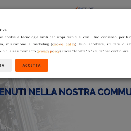
tiva
amo cookie e tecnologie simili per scopi tecnici e, con il tuo consenso, per funz
za, misurazione e marketing (
cookie policy
). Puoi accettare, rifiutare o re
ACQUISTA
VENDI COME
FORUM
REGISTRATI
A
 in qualsiasi momento (
privacy policy
). Clicca "Accetta" o "Rifiuta" per continuare.
TA
ACCETTA
ENUTI NELLA NOSTRA COMMU