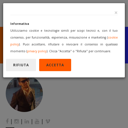
×
Informativa
Utilizziamo cookie e tecnologie simili per scopi tecnici e, con il tuo
SEI UN COSTRUTTORE
O UN RIVENDITORE?
consenso, per funzionalità, esperienza, misurazione e marketing (
cookie
PUBBLICA GRATUITAMENTE
policy
). Puoi accettare, rifiutare o revocare il consenso in qualsiasi
I TUOI MACCHINARI
momento (
privacy policy
). Clicca "Accetta" o "Rifiuta" per continuare.
INIZIA A VENDERE
RIFIUTA
ACCETTA
|
|
|
|