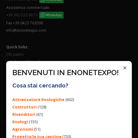
Assistenza commerciale:
+39 392 522 00 71
Fax +39 0423 763508
info@enonetexpo.com
Quick links:
Chi siamo
Condizioni Generali
×
Lavora con noi
BENVENUTI IN ENONETEXPO!
Seguici su:
Cosa stai cercando?
Attrezzature Enologiche
(602)
Costruttori
(128)
Rivenditori
(61)
Enologi
(155)
Agronomi
(51)
Progetta la tua cantina
(720)
© 2026 ENGINEERING BY
ALL RIGHTS RESERVED. |
PRIVACY