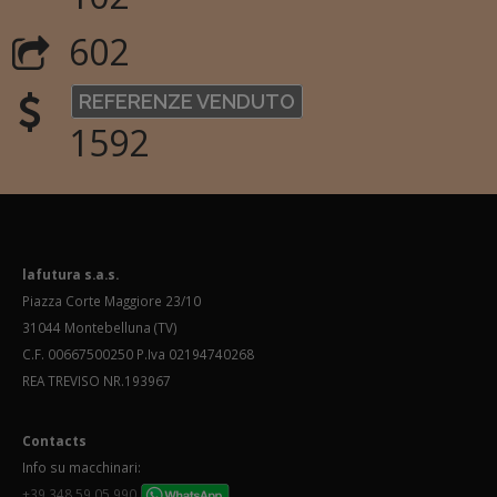
602
REFERENZE VENDUTO
1592
lafutura s.a.s.
Piazza Corte Maggiore 23/10
31044 Montebelluna (TV)
C.F. 00667500250 P.Iva 02194740268
REA TREVISO NR.193967
Contacts
Info su macchinari:
+39 348 59 05 990