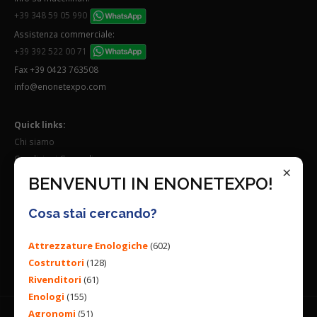
+39 348 59 05 990
Assistenza commerciale:
+39 392 522 00 71
Fax +39 0423 763508
info@enonetexpo.com
Quick links:
Chi siamo
Condizioni Generali
×
Lavora con noi
BENVENUTI IN ENONETEXPO!
Seguici su:
Cosa stai cercando?
Attrezzature Enologiche
(602)
Costruttori
(128)
Rivenditori
(61)
Enologi
(155)
Agronomi
(51)