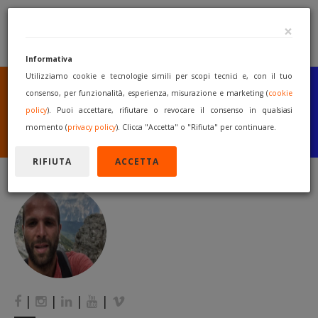
×
Informativa
Utilizziamo cookie e tecnologie simili per scopi tecnici e, con il tuo
SEI UN COSTRUTTORE
O UN RIVENDITORE?
consenso, per funzionalità, esperienza, misurazione e marketing (
cookie
PUBBLICA GRATUITAMENTE
policy
). Puoi accettare, rifiutare o revocare il consenso in qualsiasi
I TUOI MACCHINARI
momento (
privacy policy
). Clicca "Accetta" o "Rifiuta" per continuare.
INIZIA A VENDERE
RIFIUTA
ACCETTA
|
|
|
|