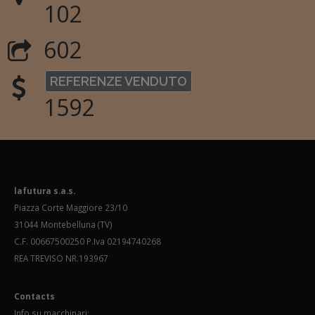
102
602
REFERENZE VENDUTO
1592
lafutura s.a.s.
Piazza Corte Maggiore 23/10
31044 Montebelluna (TV)
C.F. 00667500250 P.Iva 02194740268
REA TREVISO NR.193967
Contacts
Info su macchinari: