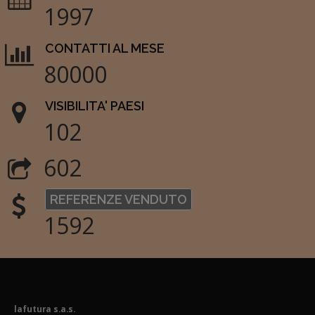
1997
CONTATTI AL MESE
80000
VISIBILITA' PAESI
102
602
REFERENZE VENDUTO
1592
lafutura s.a.s.