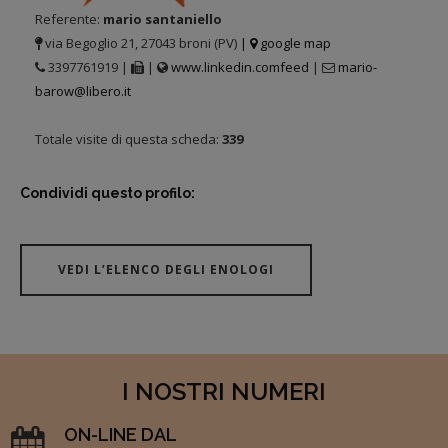
Referente:
mario santaniello
via Begoglio 21, 27043 broni (PV)
|
google map
3397761919 |
|
www.linkedin.comfeed
|
mario-
barow@libero.it
Totale visite di questa scheda:
339
Condividi questo profilo:
VEDI L’ELENCO DEGLI ENOLOGI
I NOSTRI NUMERI
ON-LINE DAL