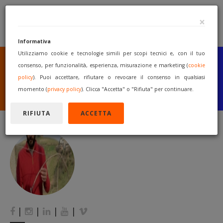
×
Informativa
Utilizziamo cookie e tecnologie simili per scopi tecnici e, con il tuo
SEI UN COSTRUTTORE
O UN RIVENDITORE?
consenso, per funzionalità, esperienza, misurazione e marketing (
cookie
PUBBLICA GRATUITAMENTE
policy
). Puoi accettare, rifiutare o revocare il consenso in qualsiasi
I TUOI MACCHINARI
momento (
privacy policy
). Clicca "Accetta" o "Rifiuta" per continuare.
INIZIA A VENDERE
RIFIUTA
ACCETTA
|
|
|
|