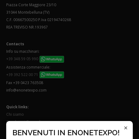
Piazza Corte Maggiore 23/10
31044 Montebelluna (TV)
C.F. 00667500250 P.Iva 02194740268
REA TREVISO NR.193967
Contacts
Info su macchinari:
+39 348 59 05 990
Assistenza commerciale:
+39 392 522 00 71
Fax +39 0423 763508
info@enonetexpo.com
Quick links:
Chi siamo
Condizioni Generali
×
Lavora con noi
BENVENUTI IN ENONETEXPO!