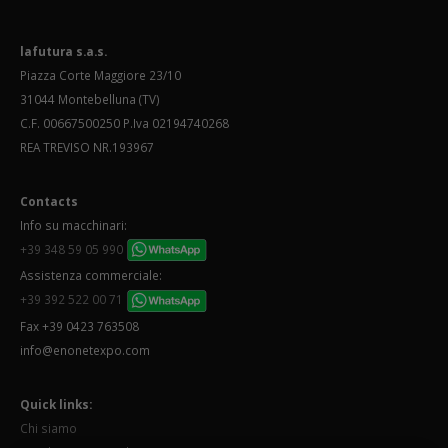
lafutura s.a.s.
Piazza Corte Maggiore 23/10
31044 Montebelluna (TV)
C.F. 00667500250 P.Iva 02194740268
REA TREVISO NR.193967
Contacts
Info su macchinari:
+39 348 59 05 990
Assistenza commerciale:
+39 392 522 00 71
Fax +39 0423 763508
info@enonetexpo.com
Quick links:
Chi siamo