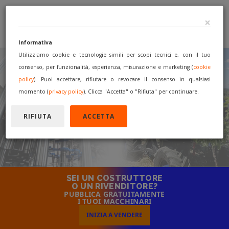
×
Informativa
Utilizziamo cookie e tecnologie simili per scopi tecnici e, con il tuo
consenso, per funzionalità, esperienza, misurazione e marketing (
cookie
IL PRINCIPALE MERCATO
policy
). Puoi accettare, rifiutare o revocare il consenso in qualsiasi
INTERNAZIONALE
momento (
privacy policy
). Clicca "Accetta" o "Rifiuta" per continuare.
PER COMPRARE E VENDERE
RIFIUTA
ACCETTA
macchinari nuovi e usati di occasione!
SEI UN COSTRUTTORE
O UN RIVENDITORE?
PUBBLICA GRATUITAMENTE
I TUOI MACCHINARI
INIZIA A VENDERE