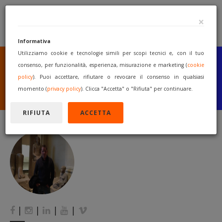
×
Informativa
Utilizziamo cookie e tecnologie simili per scopi tecnici e, con il tuo
SEI UN COSTRUTTORE
O UN RIVENDITORE?
consenso, per funzionalità, esperienza, misurazione e marketing (
cookie
PUBBLICA GRATUITAMENTE
policy
). Puoi accettare, rifiutare o revocare il consenso in qualsiasi
I TUOI MACCHINARI
momento (
privacy policy
). Clicca "Accetta" o "Rifiuta" per continuare.
INIZIA A VENDERE
RIFIUTA
ACCETTA
|
|
|
|