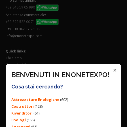
Info su macchinari:
+39 348 59 05 990
Assistenza commerciale:
+39 392 522 00 71
Fax +39 0423 763508
info@enonetexpo.com
Quick links:
Chi siamo
Condizioni Generali
×
Lavora con noi
BENVENUTI IN ENONETEXPO!
Seguici su:
Cosa stai cercando?
Attrezzature Enologiche
(602)
Costruttori
(128)
Rivenditori
(61)
Enologi
(155)
Agronomi
(51)