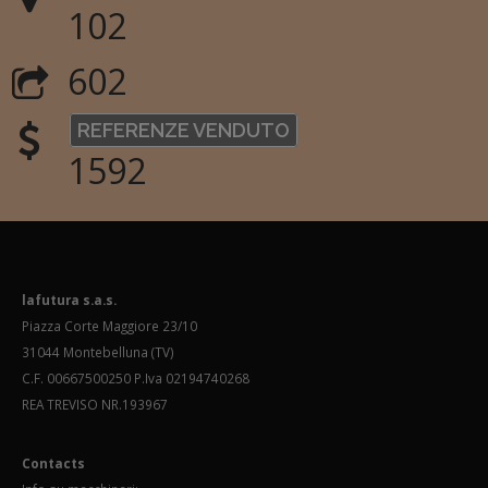
102
602
REFERENZE VENDUTO
1592
lafutura s.a.s.
Piazza Corte Maggiore 23/10
31044 Montebelluna (TV)
C.F. 00667500250 P.Iva 02194740268
REA TREVISO NR.193967
Contacts