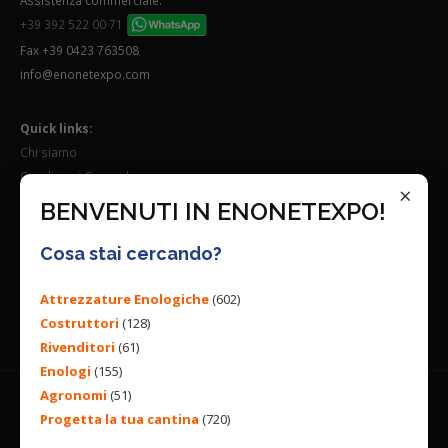
+39 392 522 00 71
Fax +39 0423 763508
info@enonetexpo.com
Quick links:
Chi siamo
Condizioni Generali
×
Lavora con noi
BENVENUTI IN ENONETEXPO!
Seguici su:
Cosa stai cercando?
Attrezzature Enologiche
(602)
Costruttori
(128)
Rivenditori
(61)
Enologi
(155)
Agronomi
(51)
Progetta la tua cantina
(720)
© 2026 ENGINEERING BY
ALL RIGHTS RESERVED. |
PRIVACY
POLICY
|
COOKIES POLICY