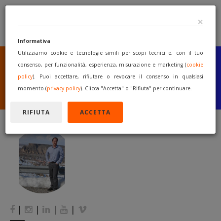
×
Informativa
Utilizziamo cookie e tecnologie simili per scopi tecnici e, con il tuo
SEI UN COSTRUTTORE
O UN RIVENDITORE?
consenso, per funzionalità, esperienza, misurazione e marketing (
cookie
PUBBLICA GRATUITAMENTE
policy
). Puoi accettare, rifiutare o revocare il consenso in qualsiasi
I TUOI MACCHINARI
momento (
privacy policy
). Clicca "Accetta" o "Rifiuta" per continuare.
INIZIA A VENDERE
RIFIUTA
ACCETTA
|
|
|
|