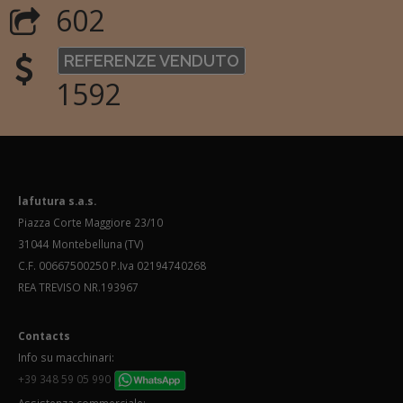
602
REFERENZE VENDUTO
1592
lafutura s.a.s.
Piazza Corte Maggiore 23/10
31044 Montebelluna (TV)
C.F. 00667500250 P.Iva 02194740268
REA TREVISO NR.193967
Contacts
Info su macchinari:
+39 348 59 05 990
Assistenza commerciale: