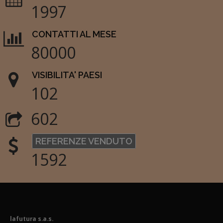
1997
CONTATTI AL MESE
80000
VISIBILITA' PAESI
102
602
REFERENZE VENDUTO
1592
lafutura s.a.s.