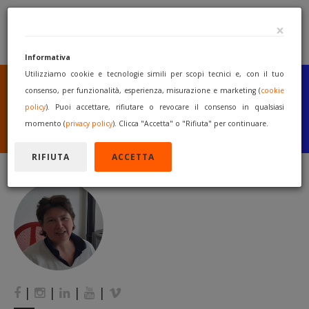
×
Informativa
Utilizziamo cookie e tecnologie simili per scopi tecnici e, con il tuo
SEI UN COSTRUTTORE
O UN RIVENDITORE?
consenso, per funzionalità, esperienza, misurazione e marketing (
cookie
PUBBLICA GRATUITAMENTE
policy
). Puoi accettare, rifiutare o revocare il consenso in qualsiasi
I TUOI MACCHINARI
momento (
privacy policy
). Clicca "Accetta" o "Rifiuta" per continuare.
INIZIA A VENDERE
RIFIUTA
ACCETTA
|
|
|
|