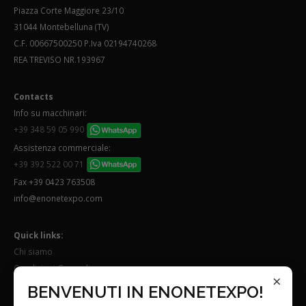
Piazza Corte Maggiore 23/10
31044 Montebelluna (TV)
C.F. 00667500250 P.Iva 02194740268
REA TREVISO NR.193967
Contacts
Info su macchinari:
+39 348 59 05 990
Assistenza commerciale:
+39 392 522 00 71
Fax +39 0423 763508
info@enonetexpo.com
Quick links:
Chi siamo
Condizioni Generali
×
Lavora con noi
BENVENUTI IN ENONETEXPO!