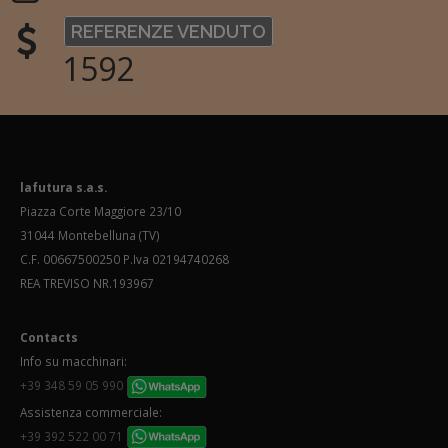
REFERENZE VENDUTO
1592
lafutura s.a.s.
Piazza Corte Maggiore 23/10
31044 Montebelluna (TV)
C.F. 00667500250 P.Iva 02194740268
REA TREVISO NR.193967
Contacts
Info su macchinari:
+39 348 59 05 990
Assistenza commerciale:
+39 392 522 00 71