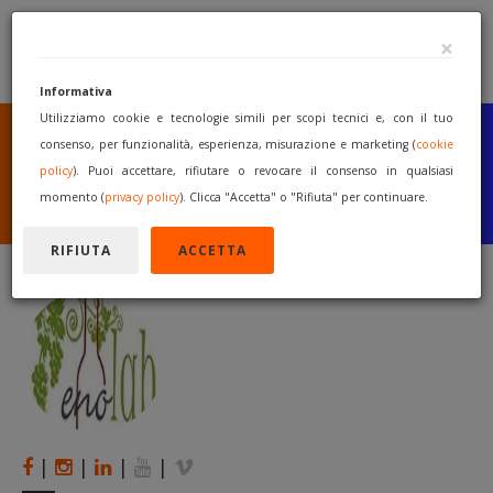
×
Informativa
Utilizziamo cookie e tecnologie simili per scopi tecnici e, con il tuo
SEI UN COSTRUTTORE
O UN RIVENDITORE?
consenso, per funzionalità, esperienza, misurazione e marketing (
cookie
PUBBLICA GRATUITAMENTE
policy
). Puoi accettare, rifiutare o revocare il consenso in qualsiasi
I TUOI MACCHINARI
momento (
privacy policy
). Clicca "Accetta" o "Rifiuta" per continuare.
INIZIA A VENDERE
RIFIUTA
ACCETTA
|
|
|
|