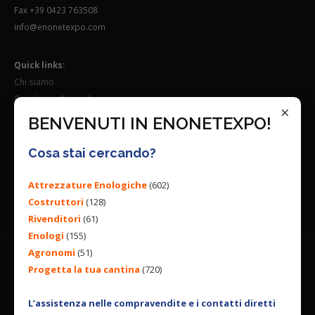
Fax +39 0423 763508
info@enonetexpo.com
Quick links:
Chi siamo
Condizioni Generali
×
Lavora con noi
BENVENUTI IN ENONETEXPO!
Seguici su:
Cosa stai cercando?
Attrezzature Enologiche
(602)
Costruttori
(128)
Rivenditori
(61)
Enologi
(155)
Agronomi
(51)
Progetta la tua cantina
(720)
© 2026 ENGINEERING BY
ALL RIGHTS RESERVED. |
PRIVACY
POLICY
|
COOKIES POLICY
L’assistenza nelle compravendite e i contatti diretti