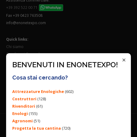
+39 392 522 00 71
Fax +39 0423 763508
info@enonetexpo.com
Quick links:
Chi siamo
Condizioni Generali
×
Lavora con noi
BENVENUTI IN ENONETEXPO!
Seguici su:
Cosa stai cercando?
Attrezzature Enologiche
(602)
Costruttori
(128)
Rivenditori
(61)
Enologi
(155)
Agronomi
(51)
Progetta la tua cantina
(720)
© 2026 ENGINEERING BY
ALL RIGHTS RESERVED. |
PRIVACY
POLICY
|
COOKIES POLICY