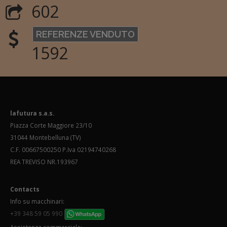
602
REFERENZE VENDUTO
1592
lafutura s.a.s.
Piazza Corte Maggiore 23/10
31044 Montebelluna (TV)
C.F. 00667500250 P.Iva 02194740268
REA TREVISO NR.193967
Contacts
Info su macchinari:
+39 348 59 05 990
Assistenza commerciale: