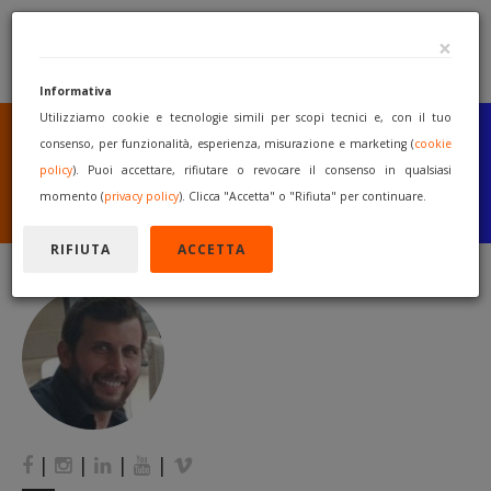
×
Informativa
Utilizziamo cookie e tecnologie simili per scopi tecnici e, con il tuo
SEI UN COSTRUTTORE
O UN RIVENDITORE?
consenso, per funzionalità, esperienza, misurazione e marketing (
cookie
PUBBLICA GRATUITAMENTE
policy
). Puoi accettare, rifiutare o revocare il consenso in qualsiasi
I TUOI MACCHINARI
momento (
privacy policy
). Clicca "Accetta" o "Rifiuta" per continuare.
INIZIA A VENDERE
RIFIUTA
ACCETTA
|
|
|
|