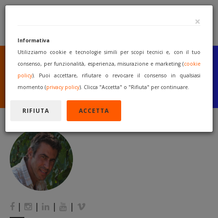
×
Informativa
Utilizziamo cookie e tecnologie simili per scopi tecnici e, con il tuo
SEI UN COSTRUTTORE
O UN RIVENDITORE?
consenso, per funzionalità, esperienza, misurazione e marketing (
cookie
PUBBLICA GRATUITAMENTE
policy
). Puoi accettare, rifiutare o revocare il consenso in qualsiasi
I TUOI MACCHINARI
momento (
privacy policy
). Clicca "Accetta" o "Rifiuta" per continuare.
INIZIA A VENDERE
RIFIUTA
ACCETTA
|
|
|
|