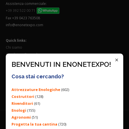
Assistenza commerciale:
+39 392 522 00 71
Fax +39 0423 763508
info@enonetexpo.com
Quick links:
Chi siamo
Condizioni Generali
×
Lavora con noi
BENVENUTI IN ENONETEXPO!
Seguici su:
Cosa stai cercando?
Attrezzature Enologiche
(602)
Costruttori
(128)
Rivenditori
(61)
Enologi
(155)
Agronomi
(51)
Progetta la tua cantina
(720)
© 2026 ENGINEERING BY
ALL RIGHTS RESERVED. |
PRIVACY