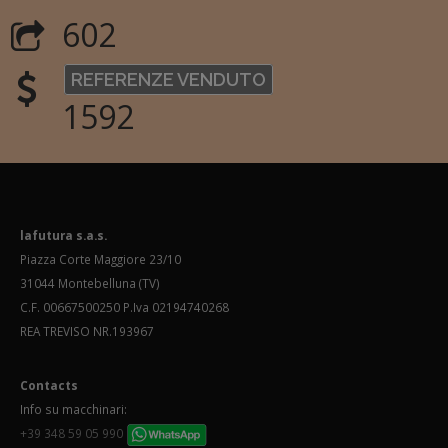
602
REFERENZE VENDUTO
1592
lafutura s.a.s.
Piazza Corte Maggiore 23/10
31044 Montebelluna (TV)
C.F. 00667500250 P.Iva 02194740268
REA TREVISO NR.193967
Contacts
Info su macchinari:
+39 348 59 05 990