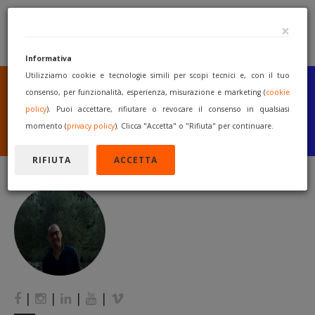
×
Informativa
Utilizziamo cookie e tecnologie simili per scopi tecnici e, con il tuo
SEI UN COSTRUTTORE
O UN RIVENDITORE?
consenso, per funzionalità, esperienza, misurazione e marketing (
cookie
PUBBLICA GRATUITAMENTE
policy
). Puoi accettare, rifiutare o revocare il consenso in qualsiasi
I TUOI MACCHINARI
momento (
privacy policy
). Clicca "Accetta" o "Rifiuta" per continuare.
INIZIA A VENDERE
RIFIUTA
ACCETTA
|
|
|
|