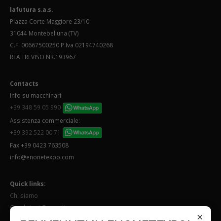
lafutura s.a.s.
Piazza Corte Maggiore 23/10
31044 Montebelluna (TV)
C.F. 00667500250 P.Iva 02194740268
REA TREVISO NR.193967
Contacts
Info su macchinari:
+39 348 59 05 990
Assistenza commerciale:
+39 392 522 00 71
Fax +39 0423 763508
info@enonetexpo.com
Quick links:
Chi siamo
Condizioni Generali
×
Lavora con noi