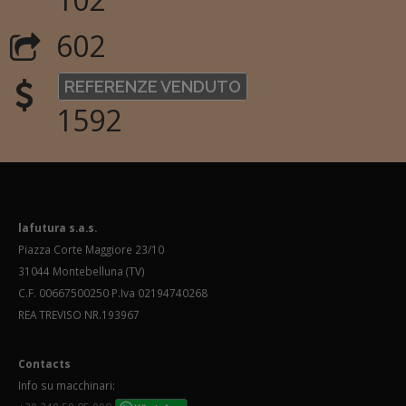
602
REFERENZE VENDUTO
1592
lafutura s.a.s.
Piazza Corte Maggiore 23/10
31044 Montebelluna (TV)
C.F. 00667500250 P.Iva 02194740268
REA TREVISO NR.193967
Contacts
Info su macchinari: