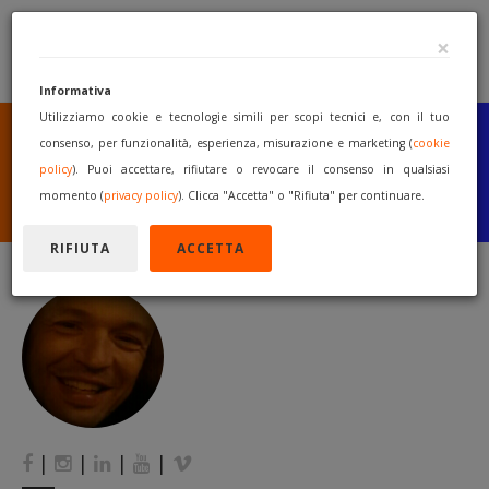
×
Informativa
Utilizziamo cookie e tecnologie simili per scopi tecnici e, con il tuo
SEI UN COSTRUTTORE
O UN RIVENDITORE?
consenso, per funzionalità, esperienza, misurazione e marketing (
cookie
PUBBLICA GRATUITAMENTE
policy
). Puoi accettare, rifiutare o revocare il consenso in qualsiasi
I TUOI MACCHINARI
momento (
privacy policy
). Clicca "Accetta" o "Rifiuta" per continuare.
INIZIA A VENDERE
RIFIUTA
ACCETTA
|
|
|
|