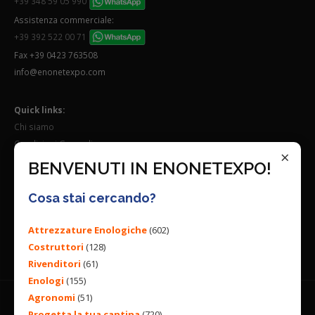
+39 348 59 05 990
Assistenza commerciale:
+39 392 522 00 71
Fax +39 0423 763508
info@enonetexpo.com
Quick links:
Chi siamo
Condizioni Generali
×
Lavora con noi
BENVENUTI IN ENONETEXPO!
Seguici su:
Cosa stai cercando?
Attrezzature Enologiche
(602)
Costruttori
(128)
Rivenditori
(61)
Enologi
(155)
Agronomi
(51)
Progetta la tua cantina
(720)