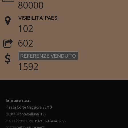
80000
VISIBILITA' PAESI
102
602
REFERENZE VENDUTO
1592
lafutura s.a.s.
Piazza Corte Maggiore 23/10
31044 Montebelluna (TV)
C.F. 00667500250 P.Iva 02194740268
REA TREVISO NR.193967