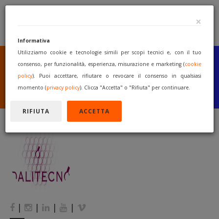
×
Informativa
Utilizziamo cookie e tecnologie simili per scopi tecnici e, con il tuo
SEI UN COSTRUTTORE
O UN RIVENDITORE?
consenso, per funzionalità, esperienza, misurazione e marketing (
cookie
PUBBLICA GRATUITAMENTE
policy
). Puoi accettare, rifiutare o revocare il consenso in qualsiasi
I TUOI MACCHINARI
momento (
privacy policy
). Clicca "Accetta" o "Rifiuta" per continuare.
INIZIA A VENDERE
RIFIUTA
ACCETTA
|
|
|
|