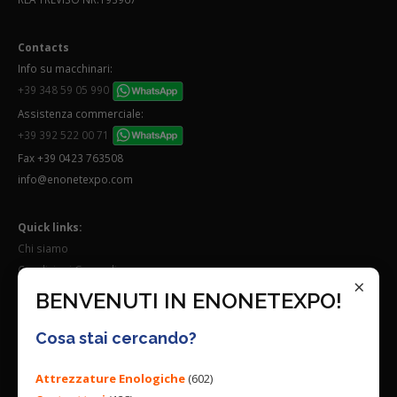
Contacts
Info su macchinari:
+39 348 59 05 990
Assistenza commerciale:
+39 392 522 00 71
Fax +39 0423 763508
info@enonetexpo.com
Quick links:
Chi siamo
Condizioni Generali
×
Lavora con noi
BENVENUTI IN ENONETEXPO!
Seguici su:
Cosa stai cercando?
Attrezzature Enologiche
(602)