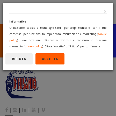
×
Informativa
Utilizziamo cookie e tecnologie simili per scopi tecnici e, con il tuo
SEI UN COSTRUTTORE
O UN RIVENDITORE?
consenso, per funzionalità, esperienza, misurazione e marketing (
cookie
PUBBLICA GRATUITAMENTE
policy
). Puoi accettare, rifiutare o revocare il consenso in qualsiasi
I TUOI MACCHINARI
momento (
privacy policy
). Clicca "Accetta" o "Rifiuta" per continuare.
INIZIA A VENDERE
RIFIUTA
ACCETTA
|
|
|
|