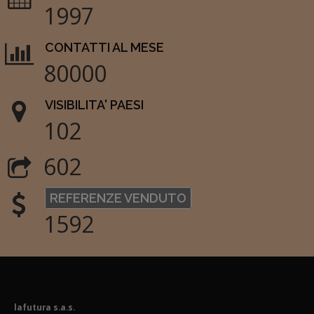
1997
CONTATTI AL MESE
80000
VISIBILITA' PAESI
102
602
REFERENZE VENDUTO
1592
lafutura s.a.s.