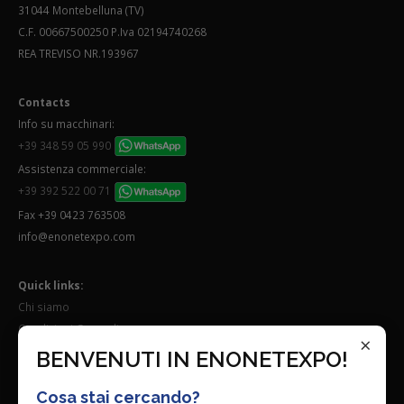
31044 Montebelluna (TV)
C.F. 00667500250 P.Iva 02194740268
REA TREVISO NR.193967
Contacts
Info su macchinari:
+39 348 59 05 990
Assistenza commerciale:
+39 392 522 00 71
Fax +39 0423 763508
info@enonetexpo.com
Quick links:
Chi siamo
Condizioni Generali
×
Lavora con noi
BENVENUTI IN ENONETEXPO!
Seguici su:
Cosa stai cercando?