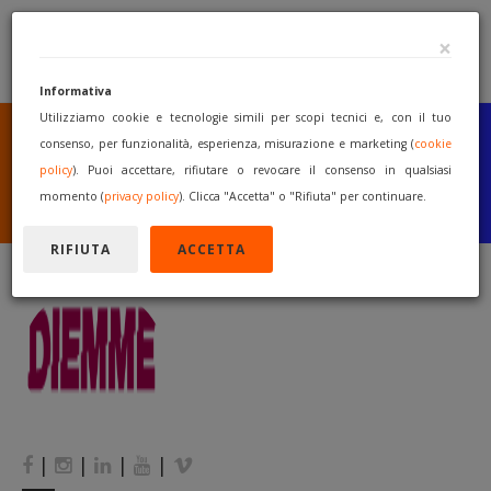
×
Informativa
Utilizziamo cookie e tecnologie simili per scopi tecnici e, con il tuo
SEI UN COSTRUTTORE
O UN RIVENDITORE?
consenso, per funzionalità, esperienza, misurazione e marketing (
cookie
PUBBLICA GRATUITAMENTE
policy
). Puoi accettare, rifiutare o revocare il consenso in qualsiasi
I TUOI MACCHINARI
momento (
privacy policy
). Clicca "Accetta" o "Rifiuta" per continuare.
INIZIA A VENDERE
RIFIUTA
ACCETTA
|
|
|
|