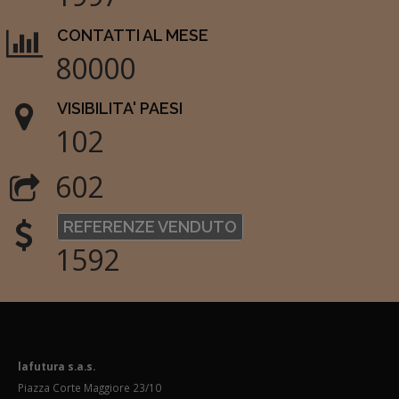
CONTATTI AL MESE
80000
VISIBILITA' PAESI
102
602
REFERENZE VENDUTO
1592
lafutura s.a.s.
Piazza Corte Maggiore 23/10