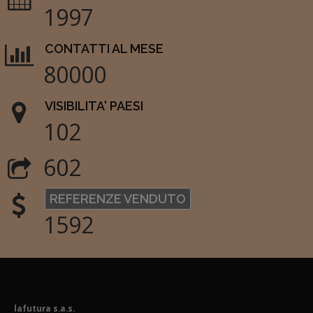
1997
CONTATTI AL MESE
80000
VISIBILITA' PAESI
102
602
REFERENZE VENDUTO
1592
lafutura s.a.s.