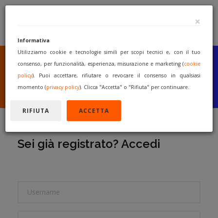
×
Informativa
Utilizziamo cookie e tecnologie simili per scopi tecnici e, con il tuo
SEI UN COSTRUTTORE
O UN RIVENDITORE?
consenso, per funzionalità, esperienza, misurazione e marketing (
cookie
PUBBLICA GRATUITAMENTE
policy
). Puoi accettare, rifiutare o revocare il consenso in qualsiasi
I TUOI MACCHINARI
momento (
privacy policy
). Clicca "Accetta" o "Rifiuta" per continuare.
INIZIA A VENDERE
RIFIUTA
ACCETTA
Sei già registrato? Accedi
USERNAME