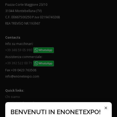
Piazza Corte Maggiore 23/10
31044 Montebelluna (TV)
C.F. 00667500250 P.Iva 02194740268
REA TREVISO NR.193967
Contacts
Info su macchinari:
+39 348 59 05 990
Assistenza commerciale:
+39 392 522 00 71
Fax +39 0423 763508
info@enonetexpo.com
Quick links:
Chi siamo
Condizioni Generali
×
Lavora con noi
BENVENUTI IN ENONETEXPO!