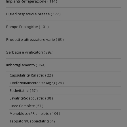
Impianti Refrigerazione
( 114 )
Pigiadiraspatrici e presse
( 177 )
Pompe Enologiche
( 101 )
Prodotti e attrezzature varie
( 63 )
Serbatoi e vinificatori
( 392 )
Imbottigliamento
( 369 )
Capsulatrici/ Rullatrici
( 22 )
Confezionamento/Packaging
( 28 )
Etichettatrici
( 57 )
Lavatrici/Sciacquatrici
( 38 )
Linee Complete
( 57 )
Monoblocchi/ Riempitrici
( 104 )
Tappatori/Gabbiettatrici
( 49 )