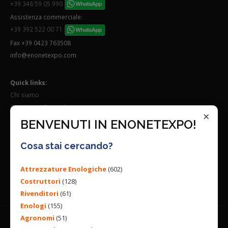
+39 348 59 05 990
Assistenza commerciale:
+39 392 522 00 71
Fax +39 0423 763508
info@enonetexpo.com
Quick links:
Chi siamo
Condizioni Generali
×
Lavora con noi
BENVENUTI IN ENONETEXPO!
Seguici su:
Cosa stai cercando?
Attrezzature Enologiche
(602)
Costruttori
(128)
Rivenditori
(61)
Enologi
(155)
Agronomi
(51)