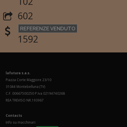
102
602
REFERENZE VENDUTO
1592
lafutura s.a.s.
Piazza Corte Maggiore 23/10
31044 Montebelluna (TV)
C.F. 00667500250 P.Iva 02194740268
REA TREVISO NR.193967
Contacts
Info su macchinari: