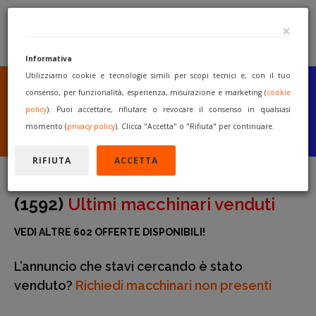
×
Informativa
Utilizziamo cookie e tecnologie simili per scopi tecnici e, con il tuo
SEI UN COSTRUTTORE
O UN RIVENDITORE?
consenso, per funzionalità, esperienza, misurazione e marketing (
cookie
PUBBLICA GRATUITAMENTE
policy
). Puoi accettare, rifiutare o revocare il consenso in qualsiasi
I TUOI MACCHINARI
momento (
privacy policy
). Clicca "Accetta" o "Rifiuta" per continuare.
INIZIA A VENDERE
RIFIUTA
ACCETTA
(1592)
Ultimi macchinari venduti
VEDI ALTRE 602 OFFERTE DISPONIBILI!
L’annuncio che stavi cercando è stato
venduto?
Richiedi macchinari non presenti