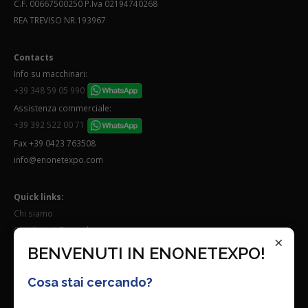
C.F. 00667500250 P.Iva 02194740268
REA TREVISO NR.193967
Contacts
Info su macchinari:
+39 348 59 05 990
Assistenza commerciale:
+39 392 522 00 71
Fax +39 0423 763508
info@enonetexpo.com
Quick links:
Chi siamo
Condizioni Generali
×
Lavora con noi
BENVENUTI IN ENONETEXPO!
Seguici su:
Cosa stai cercando?