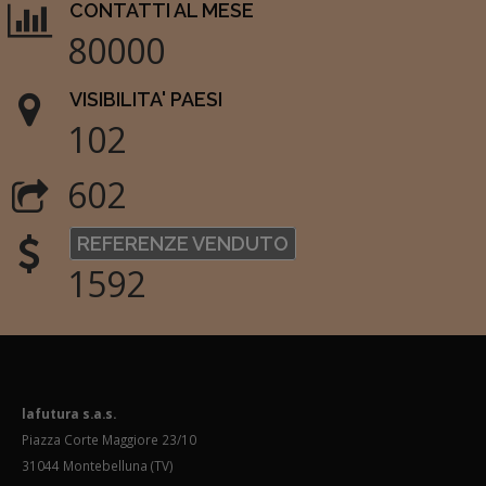
CONTATTI AL MESE
80000
VISIBILITA' PAESI
102
602
REFERENZE VENDUTO
1592
lafutura s.a.s.
Piazza Corte Maggiore 23/10
31044 Montebelluna (TV)