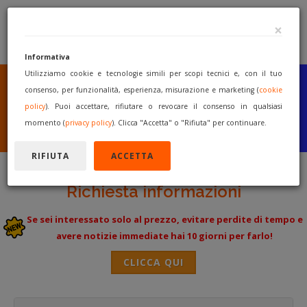
×
Informativa
Utilizziamo cookie e tecnologie simili per scopi tecnici e, con il tuo
SEI UN COSTRUTTORE
O UN RIVENDITORE?
consenso, per funzionalità, esperienza, misurazione e marketing (
cookie
PUBBLICA GRATUITAMENTE
policy
). Puoi accettare, rifiutare o revocare il consenso in qualsiasi
I TUOI MACCHINARI
momento (
privacy policy
). Clicca "Accetta" o "Rifiuta" per continuare.
INIZIA A VENDERE
RIFIUTA
ACCETTA
Richiesta informazioni
Se sei interessato solo al prezzo, evitare perdite di tempo e
avere notizie immediate hai 10 giorni per farlo!
CLICCA QUI