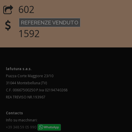
602
REFERENZE VENDUTO
1592
lafutura s.a.s.
Piazza Corte Maggiore 23/10
31044 Montebelluna (TV)
C.F. 00667500250 P.Iva 02194740268
REA TREVISO NR.193967
Contacts
Info su macchinari:
+39 348 59 05 990