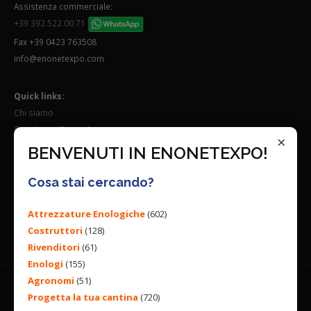
Assistenza commerciale:
+39 392 522 00 71
Fax +39 0423 763508
info@enonetexpo.com
Quick links:
Chi siamo
Condizioni Generali
×
Lavora con noi
BENVENUTI IN ENONETEXPO!
Seguici su:
Cosa stai cercando?
Attrezzature Enologiche
(602)
Costruttori
(128)
Rivenditori
(61)
Enologi
(155)
Agronomi
(51)
Progetta la tua cantina
(720)
© 2026 ENGINEERING BY
ALL RIGHTS RESERVED. |
PRIVACY