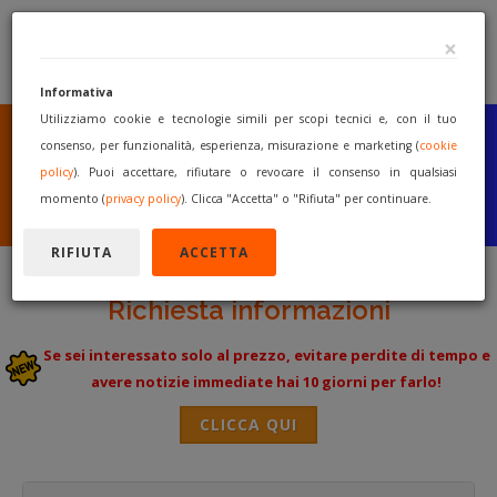
×
Informativa
Utilizziamo cookie e tecnologie simili per scopi tecnici e, con il tuo
SEI UN COSTRUTTORE
O UN RIVENDITORE?
consenso, per funzionalità, esperienza, misurazione e marketing (
cookie
PUBBLICA GRATUITAMENTE
policy
). Puoi accettare, rifiutare o revocare il consenso in qualsiasi
I TUOI MACCHINARI
momento (
privacy policy
). Clicca "Accetta" o "Rifiuta" per continuare.
INIZIA A VENDERE
RIFIUTA
ACCETTA
Richiesta informazioni
Se sei interessato solo al prezzo, evitare perdite di tempo e
avere notizie immediate hai 10 giorni per farlo!
CLICCA QUI