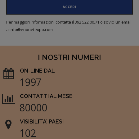
ACCEDI
Per maggiori informazioni contatta il 392 522.00.71 o scivici un'email
a
info@enonetexpo.com
I NOSTRI NUMERI
ON-LINE DAL
1997
CONTATTI AL MESE
80000
VISIBILITA' PAESI
102