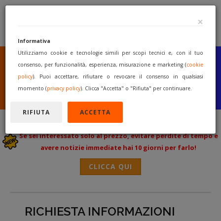
×
Informativa
Utilizziamo cookie e tecnologie simili per scopi tecnici e, con il tuo
SEI UN COSTRUTTORE
O UN RIVENDITORE?
consenso, per funzionalità, esperienza, misurazione e marketing (
cookie
PUBBLICA GRATUITAMENTE
policy
). Puoi accettare, rifiutare o revocare il consenso in qualsiasi
I TUOI MACCHINARI
momento (
privacy policy
). Clicca "Accetta" o "Rifiuta" per continuare.
INIZIA A VENDERE
RIFIUTA
ACCETTA
Se sei interessato solo al prezzo, evitare perdite di tempo e
avere notizie immediate hai 10 giorni per farlo!
CLICCA QUI
RICHIESTA INFORMAZIONI