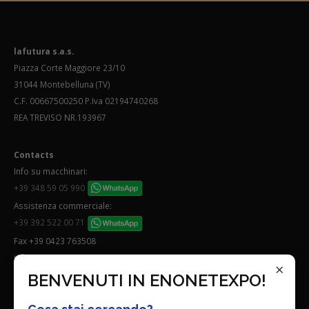
lafutura s.a.s.
Piazza Corte Maggiore 23/10
31044 Montebelluna (TV)
C.F. 00667500250 P.Iva 02194740268
REA TREVISO NR.193967
Contacts
Info su macchinari:
+39 348 59 05 990
Assistenza commerciale:
+39 392 522 00 71
Fax +39 0423 763508
info@enonetexpo.com
×
BENVENUTI IN ENONETEXPO!
Quick links: