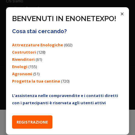
Chi siamo
Condizioni Generali
×
Lavora con noi
BENVENUTI IN ENONETEXPO!
Seguici su:
Cosa stai cercando?
Attrezzature Enologiche
(602)
Costruttori
(128)
Rivenditori
(61)
Enologi
(155)
Agronomi
(51)
Progetta la tua cantina
(720)
© 2026 ENGINEERING BY
ALL RIGHTS RESERVED. |
PRIVACY
POLICY
|
COOKIES POLICY
L’assistenza nelle compravendite e i contatti diretti
con i partecipanti è riservata agli utenti attivi
REGISTRAZIONE