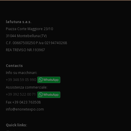
lafutura s.a.s.
Piazza Corte Maggiore 23/10
31044 Montebelluna (TV)
C.F. 00667500250 P.Iva 02194740268
REA TREVISO NR.193967
Contacts
Info su macchinari:
+39 348 59 05 990
Assistenza commerciale:
+39 392 522 00 71
Fax +39 0423 763508
info@enonetexpo.com
Quick links: