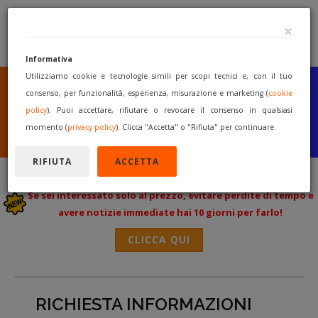
×
Informativa
Utilizziamo cookie e tecnologie simili per scopi tecnici e, con il tuo
SEI UN COSTRUTTORE
O UN RIVENDITORE?
consenso, per funzionalità, esperienza, misurazione e marketing (
cookie
PUBBLICA GRATUITAMENTE
policy
). Puoi accettare, rifiutare o revocare il consenso in qualsiasi
I TUOI MACCHINARI
momento (
privacy policy
). Clicca "Accetta" o "Rifiuta" per continuare.
INIZIA A VENDERE
RIFIUTA
ACCETTA
Se sei interessato solo al prezzo, evitare perdite di tempo e
avere notizie immediate hai 10 giorni per farlo!
CLICCA QUI
RICHIESTA INFORMAZIONI