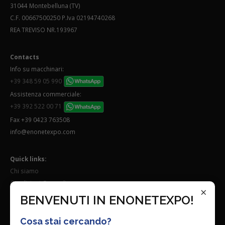
31044 Montebelluna (TV)
C.F. 00667500250 P.Iva 02194740268
REA TREVISO NR.193967
Contacts
Info su macchinari:
+39 348 59 05 990
Assistenza commerciale:
+39 392 522 00 71
Fax +39 0423 763508
info@enonetexpo.com
Quick links:
Chi siamo
Condizioni Generali
×
Lavora con noi
BENVENUTI IN ENONETEXPO!
Seguici su:
Cosa stai cercando?