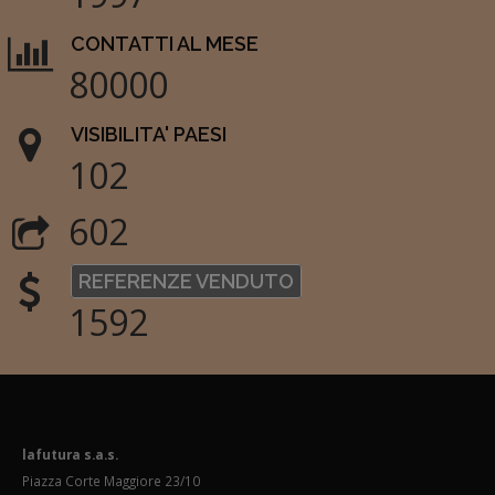
CONTATTI AL MESE
80000
VISIBILITA' PAESI
102
602
REFERENZE VENDUTO
1592
lafutura s.a.s.
Piazza Corte Maggiore 23/10