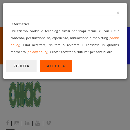
×
Informativa
Utilizziamo cookie e tecnologie simili per scopi tecnici e, con il tuo
SEI UN COSTRUTTORE
O UN RIVENDITORE?
consenso, per funzionalità, esperienza, misurazione e marketing (
cookie
PUBBLICA GRATUITAMENTE
policy
). Puoi accettare, rifiutare o revocare il consenso in qualsiasi
I TUOI MACCHINARI
momento (
privacy policy
). Clicca "Accetta" o "Rifiuta" per continuare.
INIZIA A VENDERE
RIFIUTA
ACCETTA
|
|
|
|