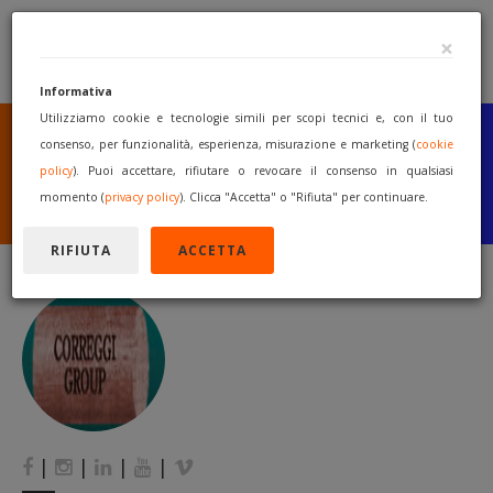
×
Informativa
Utilizziamo cookie e tecnologie simili per scopi tecnici e, con il tuo
SEI UN COSTRUTTORE
O UN RIVENDITORE?
consenso, per funzionalità, esperienza, misurazione e marketing (
cookie
PUBBLICA GRATUITAMENTE
policy
). Puoi accettare, rifiutare o revocare il consenso in qualsiasi
I TUOI MACCHINARI
momento (
privacy policy
). Clicca "Accetta" o "Rifiuta" per continuare.
INIZIA A VENDERE
RIFIUTA
ACCETTA
|
|
|
|