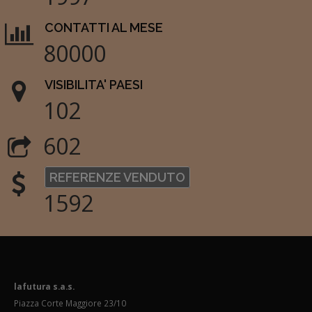
CONTATTI AL MESE
80000
VISIBILITA' PAESI
102
602
REFERENZE VENDUTO
1592
lafutura s.a.s.
Piazza Corte Maggiore 23/10