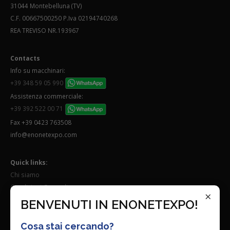
31044 Montebelluna (TV)
C.F. 00667500250 P.Iva 02194740268
REA TREVISO NR.193967
Contacts
Info su macchinari:
+39 348 59 05 990
Assistenza commerciale:
+39 392 522 00 71
Fax +39 0423 763508
info@enonetexpo.com
Quick links:
Chi siamo
Condizioni Generali
×
Lavora con noi
BENVENUTI IN ENONETEXPO!
Seguici su:
Cosa stai cercando?