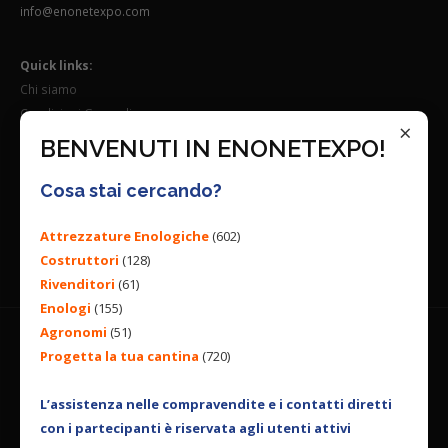
info@enonetexpo.com
Quick links:
Chi siamo
Condizioni Generali
×
Lavora con noi
BENVENUTI IN ENONETEXPO!
Seguici su:
Cosa stai cercando?
Attrezzature Enologiche
(602)
Costruttori
(128)
Rivenditori
(61)
Enologi
(155)
Agronomi
(51)
Progetta la tua cantina
(720)
© 2026 ENGINEERING BY
ALL RIGHTS RESERVED. |
PRIVACY
POLICY
|
COOKIES POLICY
L’assistenza nelle compravendite e i contatti diretti
con i partecipanti è riservata agli utenti attivi