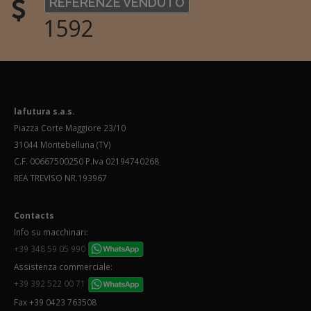
REFERENZE VENDUTO
1592
lafutura s.a.s.
Piazza Corte Maggiore 23/10
31044 Montebelluna (TV)
C.F. 00667500250 P.Iva 02194740268
REA TREVISO NR.193967
Contacts
Info su macchinari:
+39 348 59 05 990
Assistenza commerciale:
+39 392 522 00 71
Fax +39 0423 763508