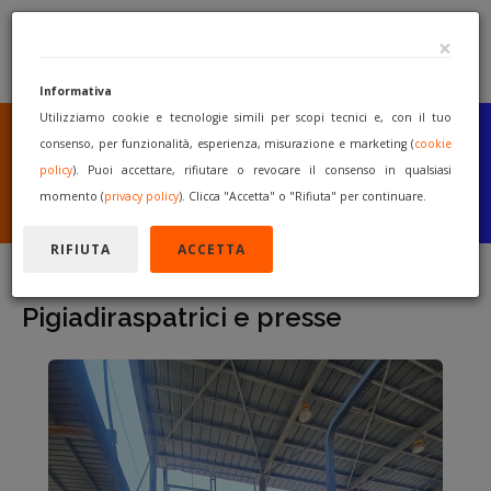
×
Informativa
Utilizziamo cookie e tecnologie simili per scopi tecnici e, con il tuo
SEI UN COSTRUTTORE
O UN RIVENDITORE?
consenso, per funzionalità, esperienza, misurazione e marketing (
cookie
PUBBLICA GRATUITAMENTE
policy
). Puoi accettare, rifiutare o revocare il consenso in qualsiasi
I TUOI MACCHINARI
momento (
privacy policy
). Clicca "Accetta" o "Rifiuta" per continuare.
INIZIA A VENDERE
RIFIUTA
ACCETTA
Pigiadiraspatrici e presse