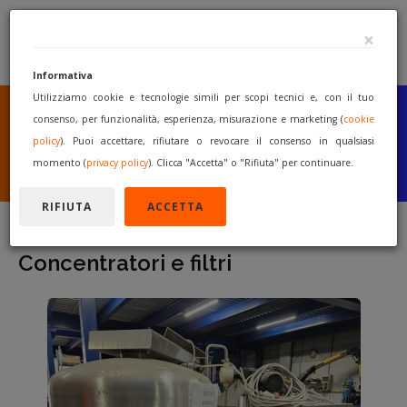
×
Informativa
Utilizziamo cookie e tecnologie simili per scopi tecnici e, con il tuo
SEI UN COSTRUTTORE
O UN RIVENDITORE?
consenso, per funzionalità, esperienza, misurazione e marketing (
cookie
PUBBLICA GRATUITAMENTE
policy
). Puoi accettare, rifiutare o revocare il consenso in qualsiasi
I TUOI MACCHINARI
momento (
privacy policy
). Clicca "Accetta" o "Rifiuta" per continuare.
INIZIA A VENDERE
RIFIUTA
ACCETTA
Concentratori e filtri