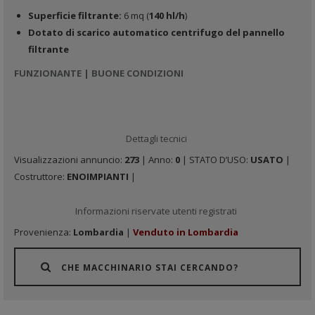
Superficie filtrante:
6 mq (
140 hl/h
)
Dotato di scarico automatico centrifugo del pannello
filtrante
FUNZIONANTE | BUONE CONDIZIONI
Dettagli tecnici
Visualizzazioni annuncio:
273
| Anno:
0
| STATO D’USO:
USATO
|
Costruttore:
ENOIMPIANTI
|
Informazioni riservate utenti registrati
Provenienza:
Lombardia
|
Venduto in Lombardia
CHE MACCHINARIO STAI CERCANDO?