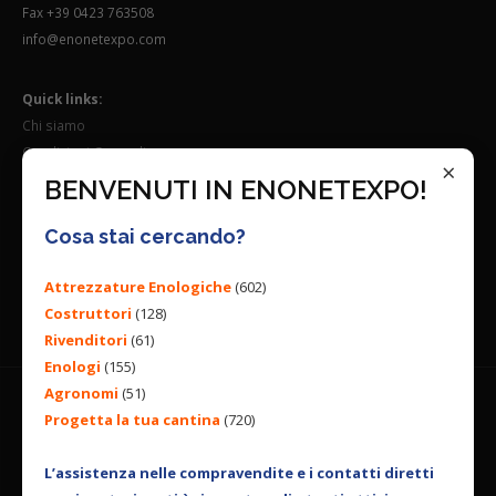
Fax +39 0423 763508
info@enonetexpo.com
Quick links:
Chi siamo
Condizioni Generali
×
Lavora con noi
BENVENUTI IN ENONETEXPO!
Seguici su:
Cosa stai cercando?
Attrezzature Enologiche
(602)
Costruttori
(128)
Rivenditori
(61)
Enologi
(155)
Agronomi
(51)
Progetta la tua cantina
(720)
© 2026 ENGINEERING BY
ALL RIGHTS RESERVED. |
PRIVACY
POLICY
|
COOKIES POLICY
L’assistenza nelle compravendite e i contatti diretti