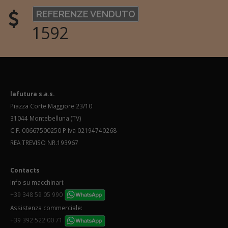
REFERENZE VENDUTO
1592
lafutura s.a.s.
Piazza Corte Maggiore 23/10
31044 Montebelluna (TV)
C.F. 00667500250 P.Iva 02194740268
REA TREVISO NR.193967
Contacts
Info su macchinari:
+39 348 59 05 990
Assistenza commerciale:
+39 392 522 00 71