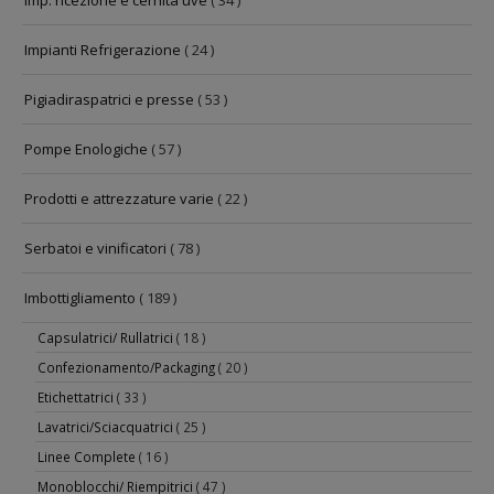
Imp. ricezione e cernita uve
( 34 )
Impianti Refrigerazione
( 24 )
Pigiadiraspatrici e presse
( 53 )
Pompe Enologiche
( 57 )
Prodotti e attrezzature varie
( 22 )
Serbatoi e vinificatori
( 78 )
Imbottigliamento
( 189 )
Capsulatrici/ Rullatrici
( 18 )
Confezionamento/Packaging
( 20 )
Etichettatrici
( 33 )
Lavatrici/Sciacquatrici
( 25 )
Linee Complete
( 16 )
Monoblocchi/ Riempitrici
( 47 )