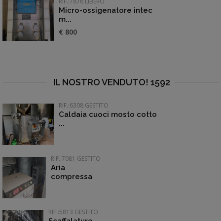
RIF.:7876 LIBERO
Micro-ossigenatore intec
m...
€ 800
IL NOSTRO VENDUTO! 1592
RIF.:6308 GESTITO
Caldaia cuoci mosto cotto
...
RIF.:7081 GESTITO
Aria
compressa
RIF.:5813 GESTITO