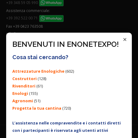
+39 348 59 05 990
Assistenza commerciale:
+39 392 522 00 71
Fax +39 0423 763508
info@enonetexpo.com
×
BENVENUTI IN ENONETEXPO!
Quick links:
Cosa stai cercando?
Chi siamo
Condizioni Generali
Attrezzature Enologiche
(602)
Lavora con noi
Costruttori
(128)
Rivenditori
(61)
Seguici su:
Enologi
(155)
Agronomi
(51)
Progetta la tua cantina
(720)
L’assistenza nelle compravendite e i contatti diretti
con i partecipanti è riservata agli utenti attivi