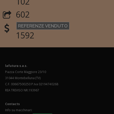
102
602
REFERENZE VENDUTO
1592
lafutura s.a.s.
Piazza Corte Maggiore 23/10
31044 Montebelluna (TV)
C.F. 00667500250 P.Iva 02194740268
REA TREVISO NR.193967
Contacts
Info su macchinari: