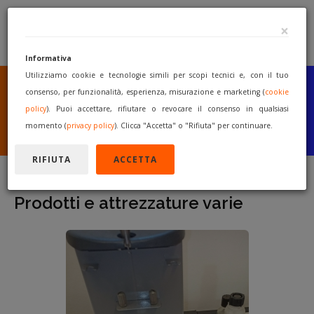
×
Informativa
Utilizziamo cookie e tecnologie simili per scopi tecnici e, con il tuo
SEI UN COSTRUTTORE
O UN RIVENDITORE?
consenso, per funzionalità, esperienza, misurazione e marketing (
cookie
PUBBLICA GRATUITAMENTE
policy
). Puoi accettare, rifiutare o revocare il consenso in qualsiasi
I TUOI MACCHINARI
momento (
privacy policy
). Clicca "Accetta" o "Rifiuta" per continuare.
INIZIA A VENDERE
RIFIUTA
ACCETTA
Prodotti e attrezzature varie