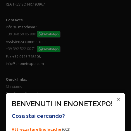
REA TREVISO NR.193967
Contacts
Info su macchinari:
+39 348 59 05 990
Assistenza commerciale:
+39 392 522 00 71
Fax +39 0423 763508
info@enonetexpo.com
Quick links:
Chi siamo
Condizioni Generali
×
Lavora con noi
BENVENUTI IN ENONETEXPO!
Seguici su:
Cosa stai cercando?
Attrezzature Enologiche
(602)