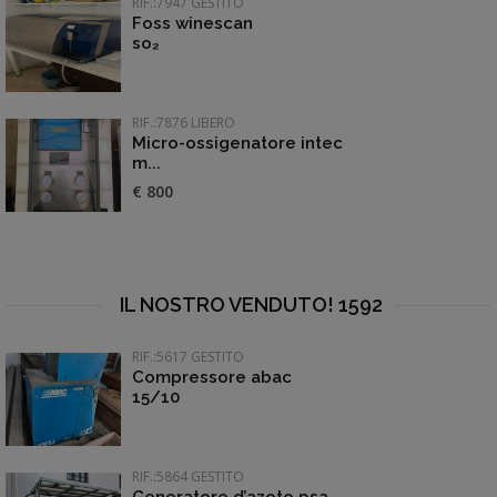
RIF.:7947 GESTITO
Foss winescan
so₂
RIF.:7876 LIBERO
Micro-ossigenatore intec
m...
€ 800
IL NOSTRO VENDUTO! 1592
RIF.:5617 GESTITO
Compressore abac
15/10
RIF.:5864 GESTITO