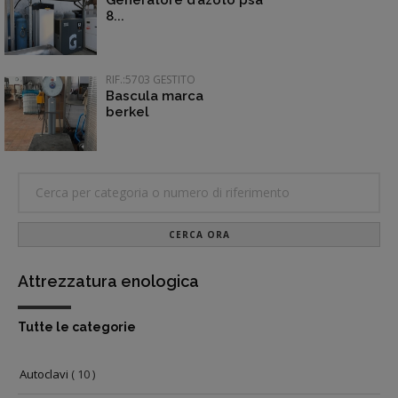
Generatore d’azoto psa
8...
RIF.:5703 GESTITO
Bascula marca
berkel
CERCA ORA
Attrezzatura enologica
Tutte le categorie
Autoclavi
( 10 )