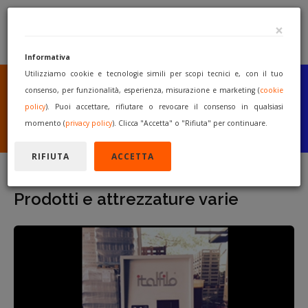
×
Informativa
Utilizziamo cookie e tecnologie simili per scopi tecnici e, con il tuo
SEI UN COSTRUTTORE
O UN RIVENDITORE?
consenso, per funzionalità, esperienza, misurazione e marketing (
cookie
PUBBLICA GRATUITAMENTE
policy
). Puoi accettare, rifiutare o revocare il consenso in qualsiasi
I TUOI MACCHINARI
momento (
privacy policy
). Clicca "Accetta" o "Rifiuta" per continuare.
INIZIA A VENDERE
RIFIUTA
ACCETTA
Prodotti e attrezzature varie