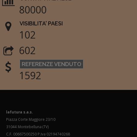
80000
VISIBILITA' PAESI
102
602
REFERENZE VENDUTO
1592
lafutura s.a.s.
Piazza Corte Maggiore 23/10
31044 Montebelluna (TV)
C.F. 00667500250 P.Iva 02194740268