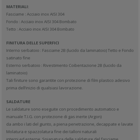
MATERIALI:
Fasciame : Acciaio inox AISI 304
Fondo : Acciaio inox AISI 304 Bombato
Tetto : Acciaio inox AISI 304 Bombato
FINITURA DELLE SUPERFICI
Interno serbatoio : Fasciame 2B (lucido da laminatoio) Tetto e Fondo
satinato fine
Esterno serbatoio : Rivestimento Coibentazione 2B (lucido da
laminatoio)
Tali finiture sono garantite con protezione di film plastico adesivo
prima dell’inizio di qualsiasi lavorazione.
SALDATURE
Le saldature sono eseguite con procedimento automatico e
manuale T.I.G. con protezione di gas inerte (Argon)
da ambo i lati del giunto, a piena penetrazione, decappate e lavate
Molatura e spazzolatura fine dei talloni naturali
interni ed esterne. Spianatura delle saldature del fasciame