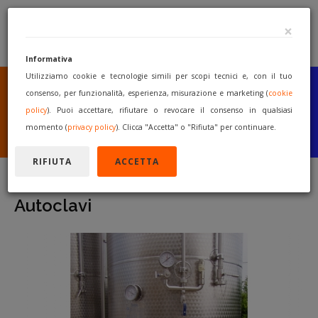
×
Informativa
Utilizziamo cookie e tecnologie simili per scopi tecnici e, con il tuo
SEI UN COSTRUTTORE
O UN RIVENDITORE?
consenso, per funzionalità, esperienza, misurazione e marketing (
cookie
PUBBLICA GRATUITAMENTE
policy
). Puoi accettare, rifiutare o revocare il consenso in qualsiasi
I TUOI MACCHINARI
momento (
privacy policy
). Clicca "Accetta" o "Rifiuta" per continuare.
INIZIA A VENDERE
RIFIUTA
ACCETTA
Autoclavi