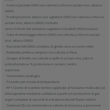
- Scarico parziale DN50 con valvola a sfera in acciaio inox, attacco
DIN50.
- Predisposizione attacco per agitatore DN50 con valvola a sfera in
acciaio inox, attacco DIN50, inclinato
verso il fondo del serbatoio (agitatore estraibile DN50 escluso)
- Tubo di rimontaggio interno DN50 con valvola a sfera in acciaio
inox, attacco DIN50
- Raccordo DIN DN50 completo di girella cieca su centro tetto
- Rubinetto preleva campioni con valvola a sfera.
- Gruppo di livello con valvola a spillo in acciaio inox, tubo in
policarbonato ø 16, protezione in acciaio, rientro
superiore.
- Termometro analogico.
- Pozzetto per sonda di temperatura.
- N°1 Tasche di scambio termico applicate al fasciame realizzate ad
intercapedine mediante saldatura a punti con protezione di gas
argon complete di raccordi di entrata/uscita del fluido vettore.
- Sistema KZE con manometro e valvola di sicurezza a pressione