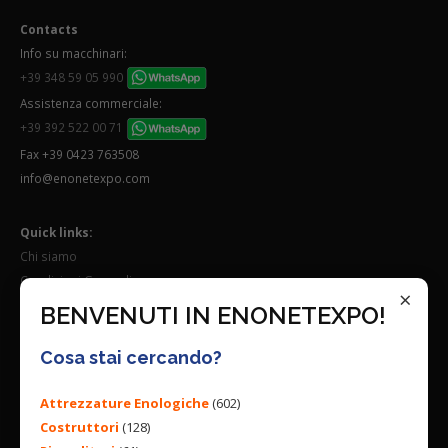
Contacts
Info su macchinari:
+39 348 59 05 990
Assistenza commerciale:
+39 392 522 00 71
Fax +39 0423 763508
info@enonetexpo.com
Quick links:
Chi siamo
Condizioni Generali
×
Lavora con noi
BENVENUTI IN ENONETEXPO!
Seguici su:
Cosa stai cercando?
Attrezzature Enologiche
(602)
Costruttori
(128)