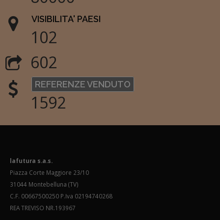
VISIBILITA' PAESI
102
602
REFERENZE VENDUTO
1592
lafutura s.a.s.
Piazza Corte Maggiore 23/10
31044 Montebelluna (TV)
C.F. 00667500250 P.Iva 02194740268
REA TREVISO NR.193967