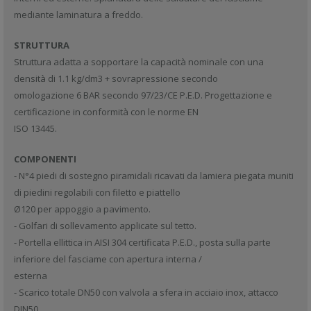
mediante laminatura a freddo.
STRUTTURA
Struttura adatta a sopportare la capacità nominale con una
densità di 1.1 kg/dm3 + sovrapressione secondo
omologazione 6 BAR secondo 97/23/CE P.E.D. Progettazione e
certificazione in conformità con le norme EN
ISO 13445.
COMPONENTI
- N°4 piedi di sostegno piramidali ricavati da lamiera piegata muniti
di piedini regolabili con filetto e piattello
Ø120 per appoggio a pavimento.
- Golfari di sollevamento applicate sul tetto.
- Portella ellittica in AISI 304 certificata P.E.D., posta sulla parte
inferiore del fasciame con apertura interna /
esterna
- Scarico totale DN50 con valvola a sfera in acciaio inox, attacco
DIN50.