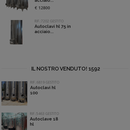
acciaio...
€ 12800
RIF.:7202 GESTITO
Autoclavi hl 75 in
acciaio...
IL NOSTRO VENDUTO! 1592
RIF.:6819 GESTITO
Autoclavi hl
100
RIF.:5463 GESTITO
Autoclave 18
hl