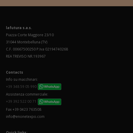
lafutura s.a.s.
Piazza Corte Maggiore 23/10
31044 Montebelluna (TV)
C.F. 00667500250 P.Iva 02194740268
REA TREVISO NR.193967
Contacts
Info su macchinari:
+39 348 59 05 990
Assistenza commerciale:
+39 392 522 00 71
Fax +39 0423 763508
info@enonetexpo.com
Quick links: