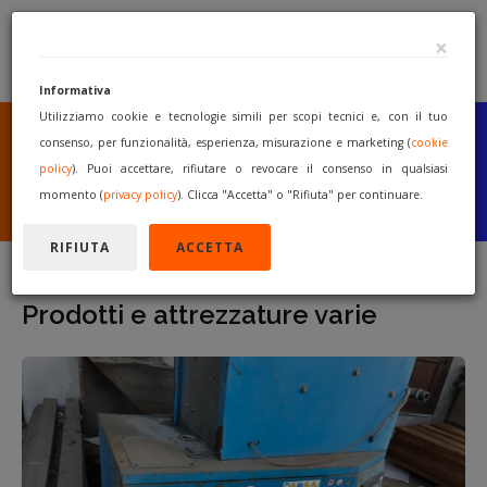
×
Informativa
Utilizziamo cookie e tecnologie simili per scopi tecnici e, con il tuo
SEI UN COSTRUTTORE
O UN RIVENDITORE?
consenso, per funzionalità, esperienza, misurazione e marketing (
cookie
PUBBLICA GRATUITAMENTE
policy
). Puoi accettare, rifiutare o revocare il consenso in qualsiasi
I TUOI MACCHINARI
momento (
privacy policy
). Clicca "Accetta" o "Rifiuta" per continuare.
INIZIA A VENDERE
RIFIUTA
ACCETTA
Prodotti e attrezzature varie