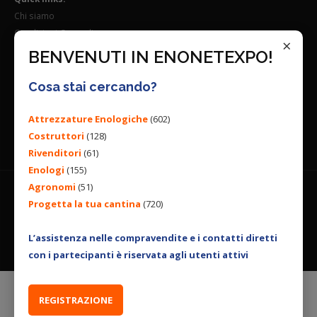
Chi siamo
Condizioni Generali
×
Lavora con noi
BENVENUTI IN ENONETEXPO!
Seguici su:
Cosa stai cercando?
Attrezzature Enologiche
(602)
Costruttori
(128)
Rivenditori
(61)
Enologi
(155)
Agronomi
(51)
Progetta la tua cantina
(720)
© 2026 ENGINEERING BY
ALL RIGHTS RESERVED. |
PRIVACY
POLICY
|
COOKIES POLICY
L’assistenza nelle compravendite e i contatti diretti
con i partecipanti è riservata agli utenti attivi
REGISTRAZIONE