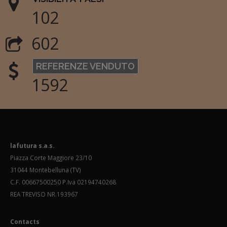
102
602
REFERENZE VENDUTO
1592
lafutura s.a.s.
Piazza Corte Maggiore 23/10
31044 Montebelluna (TV)
C.F. 00667500250 P.Iva 02194740268
REA TREVISO NR.193967
Contacts