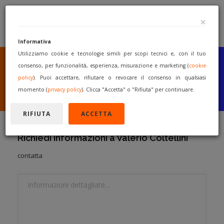
×
Informativa
Utilizziamo cookie e tecnologie simili per scopi tecnici e, con il tuo
SEI UN COSTRUTTORE
O UN RIVENDITORE?
consenso, per funzionalità, esperienza, misurazione e marketing (
cookie
PUBBLICA GRATUITAMENTE
policy
). Puoi accettare, rifiutare o revocare il consenso in qualsiasi
I TUOI MACCHINARI
momento (
privacy policy
). Clicca "Accetta" o "Rifiuta" per continuare.
INIZIA A VENDERE
RIFIUTA
ACCETTA
Richiedi informazioni a Valerio Coltellini
contatta