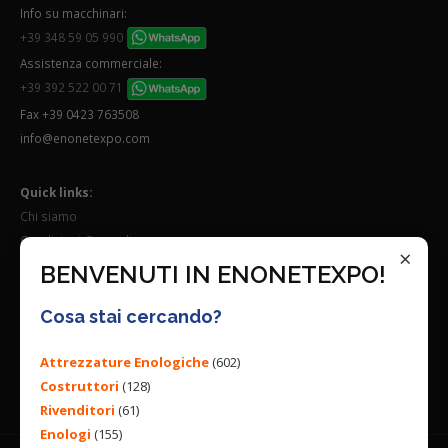
Info su macchinari:
+39 348 59 05 990
Assistenza commerciale:
+39 392 522 00 71
Fax +39 0423 763508
info@enonetexpo.com
Quick links:
Chi siamo
Condizioni Generali
×
Lavora con noi
BENVENUTI IN ENONETEXPO!
Seguici su:
Cosa stai cercando?
Attrezzature Enologiche
(602)
Costruttori
(128)
Rivenditori
(61)
Enologi
(155)