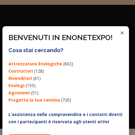
×
BENVENUTI IN ENONETEXPO!
Cosa stai cercando?
Attrezzature Enologiche
(602)
Costruttori
(128)
Rivenditori
(61)
Enologi
(155)
Agronomi
(51)
Progetta la tua cantina
(720)
L’assistenza nelle compravendite e i contatti diretti
con i partecipanti è riservata agli utenti attivi