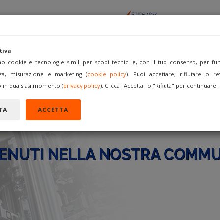
tiva
amo cookie e tecnologie simili per scopi tecnici e, con il tuo consenso, per funz
za, misurazione e marketing (
cookie policy
). Puoi accettare, rifiutare o re
ACQUISTA
VENDI COME
FORUM
REGISTRATI
A
 in qualsiasi momento (
privacy policy
). Clicca "Accetta" o "Rifiuta" per continuare.
TA
ACCETTA
ENUTI NELLA NOSTRA COMMU