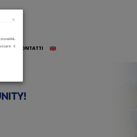
×
ionalità,
vocare il
CCEDI
CONTATTI
NITY!