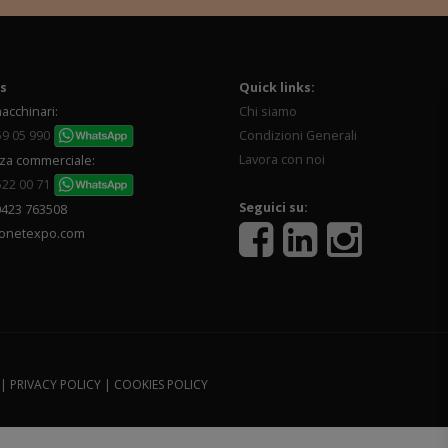
s
Quick links:
acchinari:
Chi siamo
59 05 990
Condizioni Generali
Lavora con noi
za commerciale:
522 00 71
Seguici su:
0423 763508
onetexpo.com
 |
PRIVACY POLICY
|
COOKIES POLICY