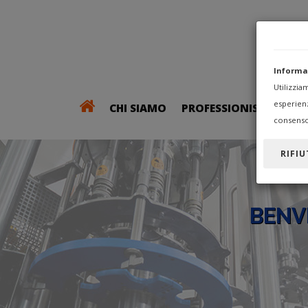
Informa
Utilizzi
esperien
CHI SIAMO
PROFESSIONISTI
consenso
RIFIU
BENV