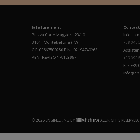
lafutura s.a.s.
Contact
Piazza Corte Maggiore 23/10
Info su m
31044 Montebelluna (TV)
+39 348 
C.F. 00667500250 P.Iva 02194740268
Assisten
REA TREVISO NR.193967
+39 392 
Fax +39 
info@en
© 2026 ENGINEERING BY
ALL RIGHTS RESERVED.