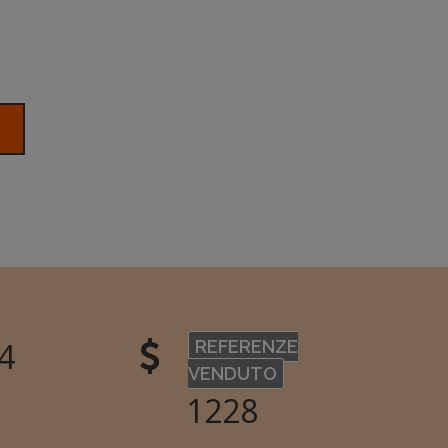
3
REFERENZE
VENDUTO
1410