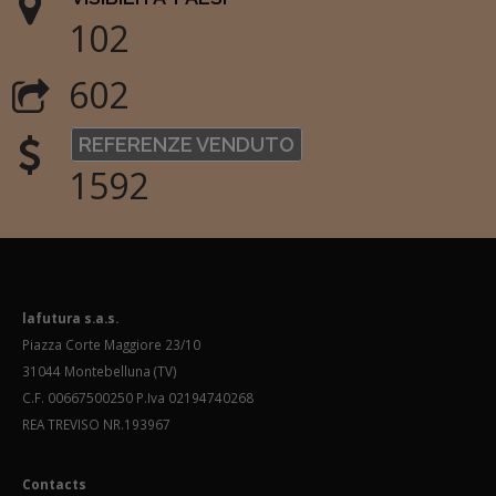
102
602
REFERENZE VENDUTO
1592
lafutura s.a.s.
Piazza Corte Maggiore 23/10
31044 Montebelluna (TV)
C.F. 00667500250 P.Iva 02194740268
REA TREVISO NR.193967
Contacts