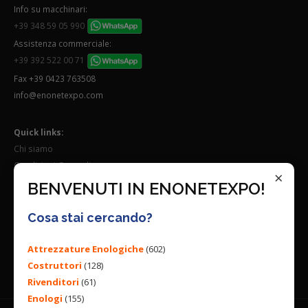
Info su macchinari:
+39 348 59 05 990
Assistenza commerciale:
+39 392 522 00 71
Fax +39 0423 763508
info@enonetexpo.com
Quick links:
Chi siamo
Condizioni Generali
×
Lavora con noi
BENVENUTI IN ENONETEXPO!
Seguici su:
Cosa stai cercando?
Attrezzature Enologiche
(602)
Costruttori
(128)
Rivenditori
(61)
Enologi
(155)