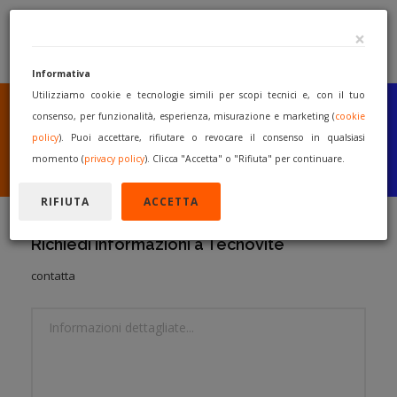
×
Informativa
Utilizziamo cookie e tecnologie simili per scopi tecnici e, con il tuo
SEI UN COSTRUTTORE
O UN RIVENDITORE?
consenso, per funzionalità, esperienza, misurazione e marketing (
cookie
PUBBLICA GRATUITAMENTE
policy
). Puoi accettare, rifiutare o revocare il consenso in qualsiasi
I TUOI MACCHINARI
momento (
privacy policy
). Clicca "Accetta" o "Rifiuta" per continuare.
INIZIA A VENDERE
RIFIUTA
ACCETTA
Richiedi informazioni a Tecnovite
contatta